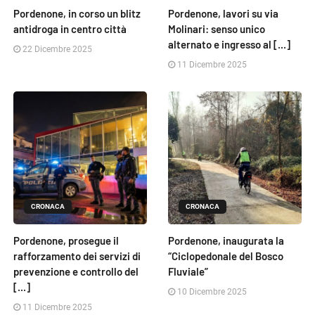
Pordenone, in corso un blitz
Pordenone, lavori su via
antidroga in centro città
Molinari: senso unico
alternato e ingresso al [...]
22 Dicembre 2025
11 Dicembre 2025
CRONACA
CRONACA
Pordenone, prosegue il
Pordenone, inaugurata la
rafforzamento dei servizi di
“Ciclopedonale del Bosco
prevenzione e controllo del
Fluviale”
[...]
10 Dicembre 2025
11 Dicembre 2025