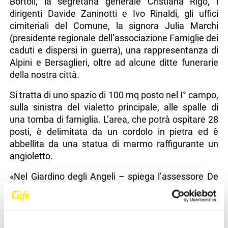
Bortoli, la segretaria generale Cristiana Rigo, i
dirigenti Davide Zaninotti e Ivo Rinaldi, gli uffici
cimiteriali del Comune, la signora Julia Marchi
(presidente regionale dell’associazione Famiglie dei
caduti e dispersi in guerra), una rappresentanza di
Alpini e Bersaglieri, oltre ad alcune ditte funerarie
della nostra città.
Si tratta di uno spazio di 100 mq posto nel I° campo,
sulla sinistra del vialetto principale, alle spalle di
una tomba di famiglia. L’area, che potrà ospitare 28
posti, è delimitata da un cordolo in pietra ed è
abbellita da una statua di marmo raffigurante un
angioletto.
«Nel Giardino degli Angeli – spiega l’assessore De
Bortoli – quelle piccole creature potranno riposare
in un luogo tranquillo, fatto apposta per loro e per i
loro cari. Insomma, un’area raccolta e protetta in
cui celebrare, nel silenzio del camposanto, il ricordo