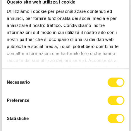
Questo sito web utilizza i cookie
di quei piccoli che, pur non essendoci più,
Utilizziamo i cookie per personalizzare contenuti ed
rimangono sempre con noi. L’Amministrazione non
annunci, per fornire funzionalità dei social media e per
si è fermata solo a questo spazio ma ha voluto dare
analizzare il nostro traffico. Condividiamo inoltre
dignità a tutti e 5 i cimiteri di Pordenone, luoghi di
informazioni sul modo in cui utilizza il nostro sito con i
riposo dei cittadini che non ci sono più ma che
nostri partner che si occupano di analisi dei dati web,
hanno costruito questa città, che oggi cresce in tutti
pubblicità e social media, i quali potrebbero combinarle
i suoi servizi».
con altre informazioni che ha fornito loro o che hanno
Parole di gratitudine vengono espresse anche dal
raccolto dal suo utilizzo dei loro servizi. Acconsenta ai
sindaco Alessandro Basso: «Ringrazio i cittadini di
nostri cookie se continua ad utilizzare il nostro sito web.
Pordenone che hanno collaborato con lo staff del
Selezione
Comune e con GEA alla pulizia e sistemazione dei
Necessario
del
cimiteri, che oggi sono accoglienti, ordinati e
consenso
decorosi. Un ringraziamento anche agli Alpini e ai
Preferenze
Bersaglieri, alla signora Julia Marchi, presidente
regionale dell’associazione Famiglie dei caduti e
dispersi in guerra, alle case funerarie di Pordenone
Statistiche
per essere intervenute alla cerimonia e agli uffici
comunali».