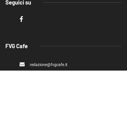
Seguici su
FVG Cafe
redazione@fvgcafe.it
commerciale@fvgcafe.it
adv@fvgcafe.it
Link utili