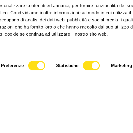
rsonalizzare contenuti ed annunci, per fornire funzionalità dei so
ffico. Condividiamo inoltre informazioni sul modo in cui utilizza il 
 occupano di analisi dei dati web, pubblicità e social media, i qual
azioni che ha fornito loro o che hanno raccolto dal suo utilizzo d
ri cookie se continua ad utilizzare il nostro sito web.
Preferenze
Statistiche
Marketing
CRONACA
, visita degli idonei
Gorizia, denunciati tre
le storico
stranieri trovati su un auto
o di via [...]
rubata e in possesso di [...]
 2026
17 Dicembre 2025