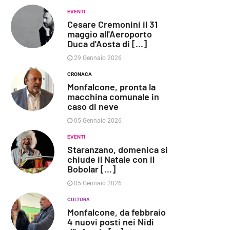
EVENTI
Cesare Cremonini il 31
maggio all'Aeroporto
Duca d'Aosta di [...]
29 Gennaio 2026
CRONACA
Monfalcone, pronta la
macchina comunale in
caso di neve
05 Gennaio 2026
EVENTI
Staranzano, domenica si
chiude il Natale con il
Bobolar [...]
05 Gennaio 2026
CULTURA
Monfalcone, da febbraio
4 nuovi posti nei Nidi