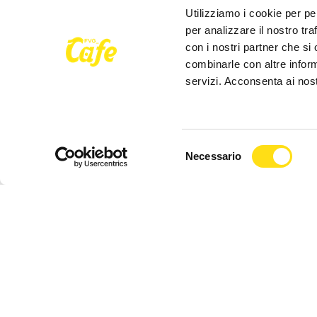
Utilizziamo i cookie per pe
per analizzare il nostro tra
con i nostri partner che si
combinarle con altre inform
servizi. Acconsenta ai nost
Selezione
Necessario
CRONACA
CRONACA
del
consenso
Monfalcone, pronta la
Monfalcone
macchina comunale in caso di
all’immobi
neve
riqualificat
05 Gennaio 2026
02 Gennaio