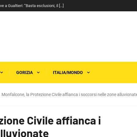
a Gualtieri: “Basta esclusioni, il [...]
GORIZIA
ITALIA/MONDO
Monfalcone, la Protezione Civile affianca i soccorsi nelle zone alluvionat
ione Civile affianca i
alluvionate