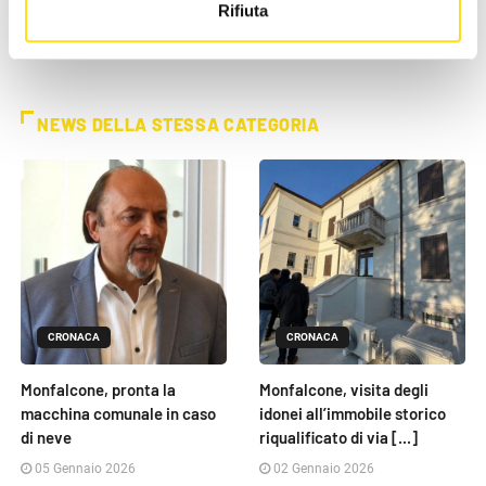
Rifiuta
NEWS DELLA STESSA CATEGORIA
CRONACA
CRONACA
Monfalcone, pronta la
Monfalcone, visita degli
macchina comunale in caso
idonei all’immobile storico
di neve
riqualificato di via [...]
05 Gennaio 2026
02 Gennaio 2026