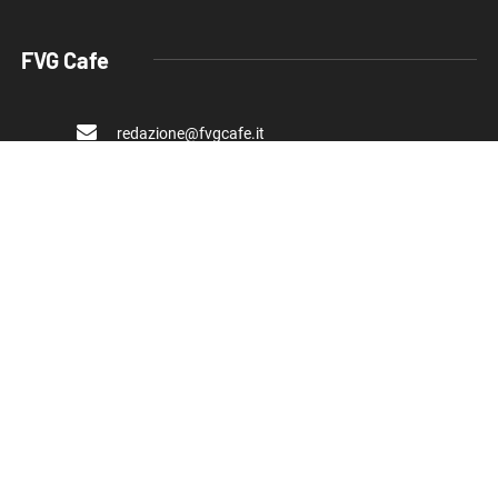
FVG Cafe
redazione@fvgcafe.it
commerciale@fvgcafe.it
adv@fvgcafe.it
Link utili
Chi siamo
Pubblicità FVG Cafe
Privacy policy