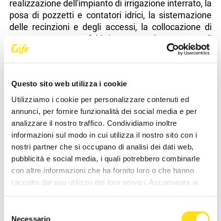
realizzazione dell'impianto di irrigazione interrato, la
posa di pozzetti e contatori idrici, la sistemazione
delle recinzioni e degli accessi, la collocazione di
una casetta prefabbricata e le opere di
sistemazione finale. Con l'obiettivo di valorizzare le
finalità educative del progetto, verranno ricavati
due orti didattici per le scuole e due orti sociali
Questo sito web utilizza i cookie
collettivi.
Utilizziamo i cookie per personalizzare contenuti ed
"Con questo intervento, che rientra tra le azioni di
annunci, per fornire funzionalità dei social media e per
riqualificazione e rigenerazione del verde cittadino,
analizzare il nostro traffico. Condividiamo inoltre
il Comune amplia il progetto degli orti urbani,
informazioni sul modo in cui utilizza il nostro sito con i
recuperando e valorizzando aree oggi inutilizzate
nostri partner che si occupano di analisi dei dati web,
per restituirle alla cittadinanza, con una finalità
pubblicità e social media, i quali potrebbero combinarle
sociale e sostenibile - commenta l'assessore al
con altre informazioni che ha fornito loro o che hanno
Patrimonio, Antonio Garritani. Un'azione che
raccolto dal suo utilizzo dei loro servizi. Acconsenta ai
rappresenta anche un investimento sul patrimonio
nostri cookie se continua ad utilizzare il nostro sito web.
urbano, con infrastrutture che contribuiranno a
Selezione
migliorare la qualità degli spazi pubblici a beneficio
Necessario
del